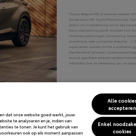
*Toyota Belgium NV, je erkende verdeler of 
Autoproduct NV, Toyota Motor Europe, Toyota
geef je ons toestemming om via alle kanale
Deze toestemming wordt verstrekt voor all
mobiliteitsoplossingen (verzekering, finan
onderhoud, web connected diensten ...). D
ingetrokken worden via het e-mailadres
pr
klantendienst (privacy), Leuvensesteenweg
door je specifieke erkende verdeler/herst
informatie over de verwerking van uw pe
Alle cookie
accepteren
gen dat onze website goed werkt, jouw
bsite te analyseren en je, indien van
Enkel noodzake
nties te tonen. Je kunt het gebruik van
cookies
e voorkeuren ook op elk moment aanpassen