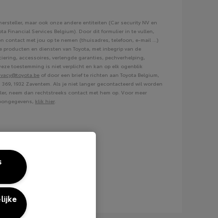
hersteller, maar ook onze andere entiteiten (Car security NV en
 Financial Services Belgium). Door dit formulier in te vullen,
n contact met jou op te nemen (thuisadres, telefoon, e-mail ...)
e producten en diensten van Toyota, met inbegrip van de
ciering, accessoires, verlengde garanties, pechverhelping,
eze toestemming is niet verplicht en kan op elk ogenblik
ivacy@toyota.be
of door een brief te richten aan Toyota Belgium,
 369, 1932 Zaventem. Als je niet langer gecontacteerd wil worden
eller, neem dan rechtstreeks contact met hem op. Voor meer
rsoongegevens,
klik hier
.
s
lijke