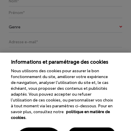
Informations et paramétrage des cookies
Nous utilisons des cookies pour assurer le bon
fonctionnement du site, améliorer votre expérience
ENVOYER
de navigation, analyser l’utilisation du site et, le cas
échéant, vous proposer des contenus et publicités
adaptés. Vous pouvez accepter ou refuser
l’utilisation de ces cookies, ou personnaliser vos choix
*C'est à dire: Toyota Belgium, votre distributeur/réparateur agréé ainsi que
à tout moment via les paramètres ci-dessous. Pour en
nos autres entités (Car Security SA et Autoproduct SA, Toyota Motor
savoir plus, consultez notre
politique en matière de
Europe, Toyota Financial Services Belgium). En complétant ce formulaire,
cookies.
vous acceptez que Toyota vous contacte via tous vos canaux (adresse,
téléphone, e-mail…). Ce consentement couvre tous les produits et
services de Toyota y compris les solutions de mobilité (assurance,